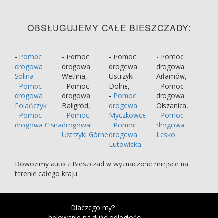
OBSŁUGUJEMY CAŁE BIESZCZADY:
-
Pomoc
- Pomoc
- Pomoc
- Pomoc
drogowa
drogowa
drogowa
drogowa
Solina
Wetlina,
Ustrzyki
Arłamów,
-
Pomoc
- Pomoc
Dolne,
- Pomoc
drogowa
drogowa
-
Pomoc
drogowa
Polańczyk
Baligród,
drogowa
Olszanica,
-
Pomoc
-
Pomoc
Myczkowce
-
Pomoc
drogowa Cisna
drogowa
-
Pomoc
drogowa
Ustrzyki Górne
drogowa
Lesko
Lutowiska
Dowozimy auto z Bieszczad w wyznaczone miejsce na
terenie całego kraju.
Dlaczego my?
- holowanie na duże odległości